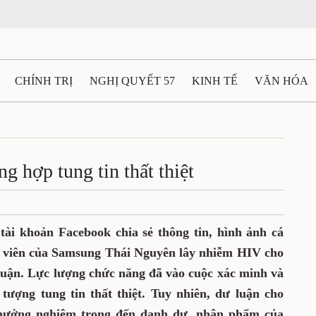
CHÍNH TRỊ
NGHỊ QUYẾT 57
KINH TẾ
VĂN HÓA
ẤT VÀ NGƯỜI THÁI NGUYÊN
GIAO THÔNG
Ô TÔ - X
TÀI NGUYÊN - MÔI TRƯỜNG
THỂ THAO
THÔNG TIN -
g hợp tung tin thất thiệt
Ệ THÁI NGUYÊN
VIDEO
CÁC ĐỀ ÁN TRỌNG TÂM
M
tài khoản Facebook chia sẻ thông tin, hình ảnh cá
 viên của Samsung Thái Nguyên lây nhiễm HIV cho
 luận. Lực lượng chức năng đã vào cuộc xác minh và
tượng tung tin thất thiệt. Tuy nhiên, dư luận cho
 hưởng nghiêm trọng đến danh dự, nhân phẩm của