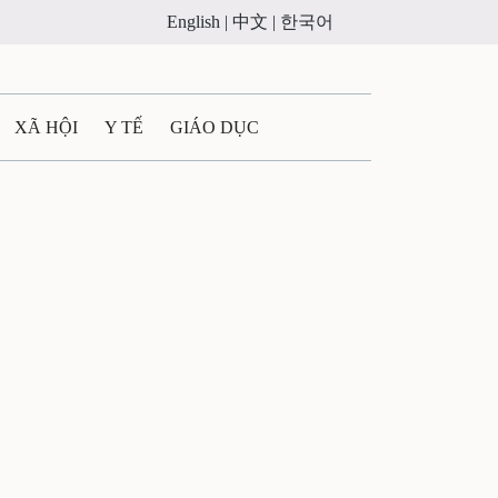
English |
中文 |
한국어
XÃ HỘI
Y TẾ
GIÁO DỤC
E MÁY
PHÁP LUẬT
 QUẢNG CÁO
ULTIMEDIA