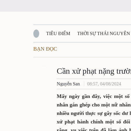
TIÊU ĐIỂM
THỜI SỰ THÁI NGUYÊN
BẠN ĐỌC
QUỐC PHÒNG - AN NINH
BẠN ĐỌC
Đ
QUÊ HƯƠNG - ĐẤT NƯỚC
Zalo
QUỐC TẾ
Cần xử phạt nặng trườn
Nguyễn San
08:57, 04/08/2024
VĂN BẢN, CHÍNH SÁCH MỚI
VĂN NGH
Mấy ngày gần đây, việc một số 
nhân gán ghép cho một nữ nhân
nhiều người thực sự gây sốc dư
xử phạt hành chính một số đối 
rằng, vụ việc trên đã làm ảnh