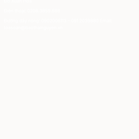
Đỗ Xuân Hòa
Điện thoại: 0208.3859.666
Đường dây nóng: 0902006113 - 091 2039880 Email:
toasoan@baothainguyen.vn