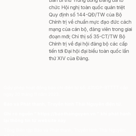
Ban Bí thư Trung ương Đảng đã tổ
chức Hội nghị toàn quốc quán triệt
Quy định số 144-QĐ/TW của Bộ
Chính trị về chuẩn mực đạo đức cách
mạng của cán bộ, đảng viên trong giai
đoạn mới; Chỉ thị số 35-CT/TW Bộ
Chính trị về đại hội đảng bộ các cấp
tiến tới Đại hội đại biểu toàn quốc lần
thứ XIV của Đảng.
Giấy phép hoạt động báo chí điện tử số: 431/GP-BTTTT cấp
ngày 20 tháng 11 năm 2023.
Báo và Phát thanh, Truyền hình Thái Nguyên điện tử.
Ghi rõ nguồn “ https://baothainguyen.vn ” khi phát hành
lại thông tin từ website này
Tổng Biên tập Báo và Phát thanh, Truyền hình Thái Nguyên: