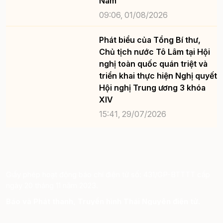
Nam
09:06, 01/08/2026
Phát biểu của Tổng Bí thư,
Chủ tịch nước Tô Lâm tại Hội
nghị toàn quốc quán triệt và
triển khai thực hiện Nghị quyết
Hội nghị Trung ương 3 khóa
XIV
15:41, 29/07/2026
Giấy phép hoạt động báo chí điện tử số: 431/GP-BTTTT cấp
ngày 20 tháng 11 năm 2023.
Báo và Phát thanh, Truyền hình Thái Nguyên điện tử.
Ghi rõ nguồn “ https://baothainguyen.vn ” khi phát hành