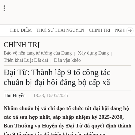
TIÊU ĐIỂM
THỜI SỰ THÁI NGUYÊN
CHÍNH TRỊ
NGHỊ QUY
CHÍNH TRỊ
Bảo vệ nền tảng tư tưởng của Đảng
Xây dựng Đảng
Triển khai Luật Đất đai
Dân vận khéo
Đại Từ: Thành lập 9 tổ công tác
chuẩn bị đại hội đảng bộ cấp xã
Thu Huyền
18:23, 16/05/2025
Nhằm chuẩn bị và chỉ đạo tổ chức tốt đại hội đảng bộ
các xã sau hợp nhất, sáp nhập nhiệm kỳ 2025-2030,
Ban Thường vụ Huyện ủy Đại Từ đã quyết định thành
lập 9 tổ công tác để triển khai các nhiệm vụ.