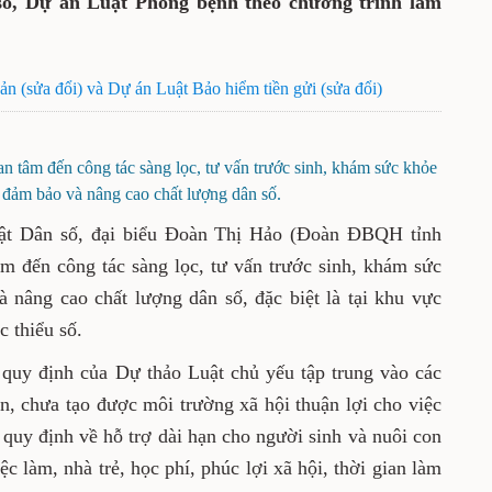
 số, Dự án Luật Phòng bệnh theo chương trình làm
ản (sửa đổi) và Dự án Luật Bảo hiểm tiền gửi (sửa đổi)
n tâm đến công tác sàng lọc, tư vấn trước sinh, khám sức khỏe
 đảm bảo và nâng cao chất lượng dân số.
ật Dân số, đại biểu Đoàn Thị Hảo (Đoàn ĐBQH tỉnh
m đến công tác sàng lọc, tư vấn trước sinh, khám sức
 nâng cao chất lượng dân số, đặc biệt là tại khu vực
c thiểu số.
quy định của Dự thảo Luật chủ yếu tập trung vào các
ạn, chưa tạo được môi trường xã hội thuận lợi cho việc
 quy định về hỗ trợ dài hạn cho người sinh và nuôi con
c làm, nhà trẻ, học phí, phúc lợi xã hội, thời gian làm