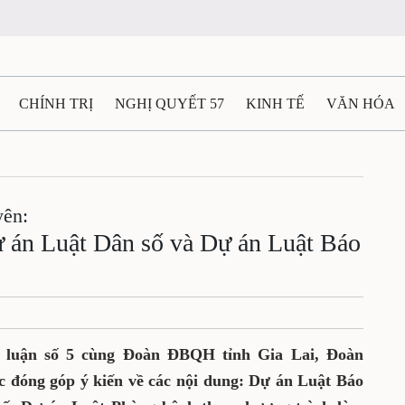
CHÍNH TRỊ
NGHỊ QUYẾT 57
KINH TẾ
VĂN HÓA
ẤT VÀ NGƯỜI THÁI NGUYÊN
GIAO THÔNG
Ô TÔ - X
ên:
TÀI NGUYÊN - MÔI TRƯỜNG
THỂ THAO
THÔNG TIN -
ự án Luật Dân số và Dự án Luật Báo
Ệ THÁI NGUYÊN
VIDEO
CÁC ĐỀ ÁN TRỌNG TÂM
M
o luận số 5 cùng Đoàn ĐBQH tỉnh Gia Lai, Đoàn
 đóng góp ý kiến về các nội dung: Dự án Luật Báo