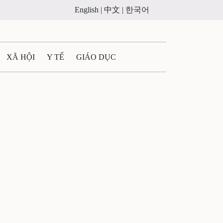
English |
中文 |
한국어
XÃ HỘI
Y TẾ
GIÁO DỤC
E MÁY
PHÁP LUẬT
 QUẢNG CÁO
ULTIMEDIA