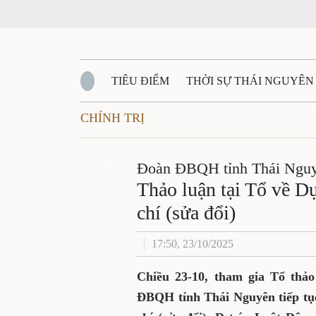
TIÊU ĐIỂM
THỜI SỰ THÁI NGUYÊN
CHÍNH TRỊ
QUỐC PHÒNG - AN NINH
BẠN ĐỌC
Đ
QUÊ HƯƠNG - ĐẤT NƯỚC
Zalo
Đoàn ĐBQH tỉnh Thái Nguy
QUỐC TẾ
Thảo luận tại Tổ về D
VĂN BẢN, CHÍNH SÁCH MỚI
chí (sửa đổi)
VĂN NGH
17:50, 23/10/2025
Chiều 23-10, tham gia Tổ thả
ĐBQH tỉnh Thái Nguyên tiếp tục