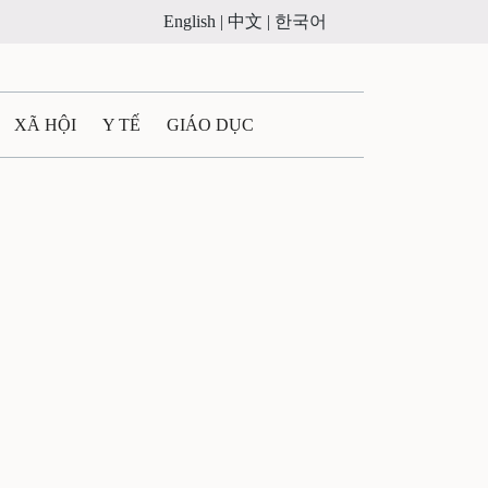
English |
中文 |
한국어
XÃ HỘI
Y TẾ
GIÁO DỤC
E MÁY
PHÁP LUẬT
 QUẢNG CÁO
ULTIMEDIA