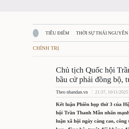
TIÊU ĐIỂM
THỜI SỰ THÁI NGUYÊN
CHÍNH TRỊ
QUỐC PHÒNG - AN NINH
BẠN ĐỌC
Đ
QUÊ HƯƠNG - ĐẤT NƯỚC
Zalo
QUỐC TẾ
Chủ tịch Quốc hội Trầ
bầu cử phải đồng bộ, t
VĂN BẢN, CHÍNH SÁCH MỚI
VĂN NGH
Theo nhandan.vn
21:37, 10/11/2025
Kết luận Phiên họp thứ 3 của Hộ
hội Trần Thanh Mẫn nhấn mạnh: 
luận xã hội ngày càng cao, công