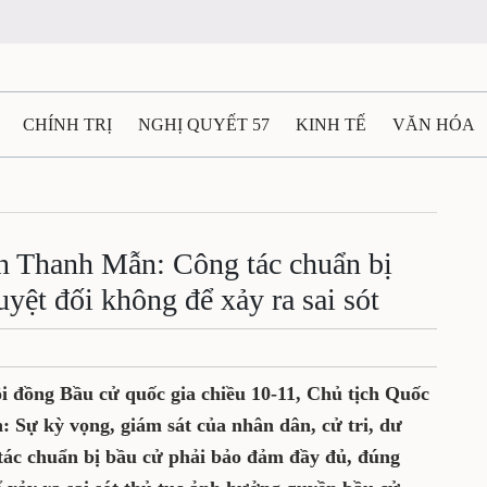
CHÍNH TRỊ
NGHỊ QUYẾT 57
KINH TẾ
VĂN HÓA
ẤT VÀ NGƯỜI THÁI NGUYÊN
GIAO THÔNG
Ô TÔ - X
TÀI NGUYÊN - MÔI TRƯỜNG
THỂ THAO
THÔNG TIN -
n Thanh Mẫn: Công tác chuẩn bị
uyệt đối không để xảy ra sai sót
Ệ THÁI NGUYÊN
VIDEO
CÁC ĐỀ ÁN TRỌNG TÂM
M
i đồng Bầu cử quốc gia chiều 10-11, Chủ tịch Quốc
Sự kỳ vọng, giám sát của nhân dân, cử tri, dư
 tác chuẩn bị bầu cử phải bảo đảm đầy đủ, đúng