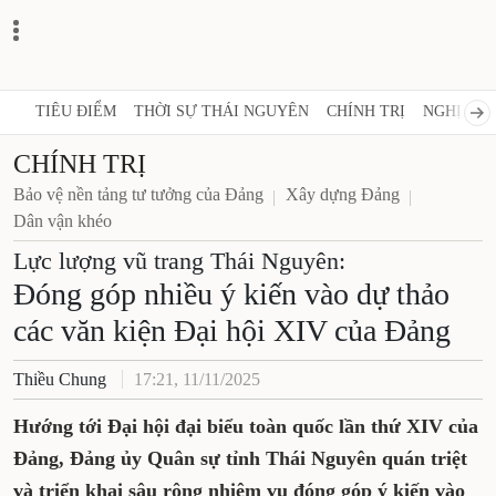
TIÊU ĐIỂM
THỜI SỰ THÁI NGUYÊN
CHÍNH TRỊ
NGHỊ QUY
CHÍNH TRỊ
Bảo vệ nền tảng tư tưởng của Đảng
Xây dựng Đảng
Dân vận khéo
Lực lượng vũ trang Thái Nguyên:
Đóng góp nhiều ý kiến vào dự thảo
các văn kiện Đại hội XIV của Đảng
Thiều Chung
17:21, 11/11/2025
Hướng tới Đại hội đại biểu toàn quốc lần thứ XIV của
Đảng, Đảng ủy Quân sự tỉnh Thái Nguyên quán triệt
và triển khai sâu rộng nhiệm vụ đóng góp ý kiến vào