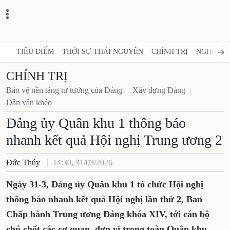
TIÊU ĐIỂM
THỜI SỰ THÁI NGUYÊN
CHÍNH TRỊ
NGHỊ QUY
CHÍNH TRỊ
Bảo vệ nền tảng tư tưởng của Đảng
Xây dựng Đảng
Dân vận khéo
Đảng ủy Quân khu 1 thông báo
nhanh kết quả Hội nghị Trung ương 2
Đức Thúy
14:30, 31/03/2026
Ngày 31-3, Đảng ủy Quân khu 1 tổ chức Hội nghị
thông báo nhanh kết quả Hội nghị lần thứ 2, Ban
Chấp hành Trung ương Đảng khóa XIV, tới cán bộ
chủ chốt các cơ quan, đơn vị trong toàn Quân khu.