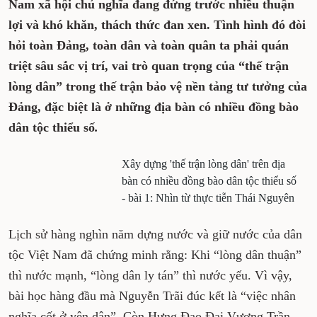
Nam xã hội chủ nghĩa đang đứng trước nhiều thuận
lợi và khó khăn, thách thức đan xen. Tình hình đó đòi
hỏi toàn Đảng, toàn dân và toàn quân ta phải quán
triệt sâu sắc vị trí, vai trò quan trọng của “thế trận
lòng dân” trong thế trận bảo vệ nền tảng tư tưởng của
Đảng, đặc biệt là ở những địa bàn có nhiều đồng bào
dân tộc thiểu số
.
Xây dựng 'thế trận lòng dân' trên địa
bàn có nhiều đồng bào dân tộc thiểu số
- bài 1: Nhìn từ thực tiễn Thái Nguyên
Lịch sử hàng nghìn năm dựng nư­­ớc và giữ nước của dân
tộc Việt Nam đã chứng minh rằng: Khi “lòng dân thuận”
thì nước mạnh, “lòng dân ly tán” thì nước yếu. Vì vậy,
bài học hàng đầu mà Nguyễn Trãi đúc kết là “việc nhân
nghĩa cốt ở yên dân”. Còn Hưng Đạo Đại Vương Trần