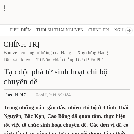
TIÊU ĐIỂM
THỜI SỰ THÁI NGUYÊN
CHÍNH TRỊ
NGHỊ QUY
CHÍNH TRỊ
Bảo vệ nền tảng tư tưởng của Đảng
Xây dựng Đảng
Dân vận khéo
70 Năm chiến thắng Điện Biên Phủ
Tạo đột phá từ sinh hoạt chi bộ
chuyên đề
Theo NDĐT
08:47, 30/05/2024
Trong những năm gần đây, nhiều chi bộ ở 3 tỉnh Thái
Nguyên, Bắc Kạn, Cao Bằng đã quan tâm, thực hiện
tốt việc tổ chức sinh hoạt chuyên đề. Các đơn vị đã có
cách làm hay, sáng tạo, lựa chọn nội dung, hình thức