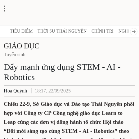
TIÊU ĐIỂM
THỜI SỰ THÁI NGUYÊN
CHÍNH TRỊ
NGHỊ QUY
GIÁO DỤC
Tuyển sinh
Đẩy mạnh ứng dụng STEM - AI -
Robotics
Hoa Quỳnh
18:17, 22/09/2025
Chiều 22-9, Sở Giáo dục và Đào tạo Thái Nguyên phối
hợp với Công ty CP Công nghệ giáo dục Learn to
Leap cùng các đơn vị đồng hành tổ chức Hội thảo
“Đổi mới sáng tạo cùng STEM - AI - Robotics” theo