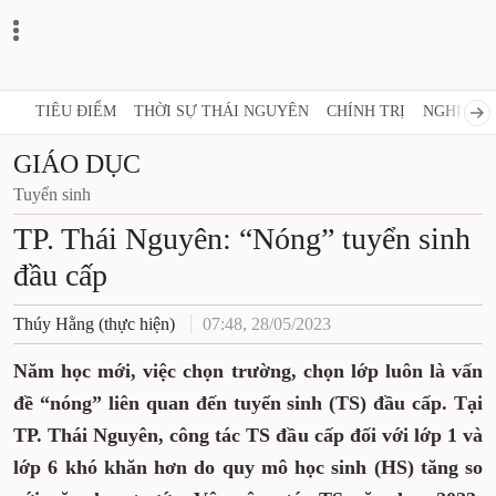
TIÊU ĐIỂM
THỜI SỰ THÁI NGUYÊN
CHÍNH TRỊ
NGHỊ QUY
GIÁO DỤC
Tuyển sinh
TP. Thái Nguyên: “Nóng” tuyển sinh
đầu cấp
Thúy Hằng (thực hiện)
07:48, 28/05/2023
Năm học mới, việc chọn trường, chọn lớp luôn là vấn
đề “nóng” liên quan đến tuyển sinh (TS) đầu cấp. Tại
TP. Thái Nguyên, công tác TS đầu cấp đối với lớp 1 và
lớp 6 khó khăn hơn do quy mô học sinh (HS) tăng so