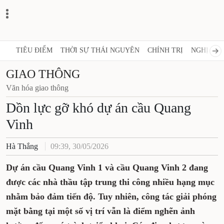
TIÊU ĐIỂM
THỜI SỰ THÁI NGUYÊN
CHÍNH TRỊ
NGHỊ QUY
GIAO THÔNG
Văn hóa giao thông
Dồn lực gỡ khó dự án cầu Quang
Vinh
Hà Thắng
09:39, 30/05/2026
Dự án cầu Quang Vinh 1 và cầu Quang Vinh 2 đang
được các nhà thầu tập trung thi công nhiều hạng mục
nhằm bảo đảm tiến độ. Tuy nhiên, công tác giải phóng
mặt bằng tại một số vị trí vẫn là điểm nghẽn ảnh