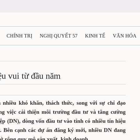
CHÍNH TRỊ
NGHỊ QUYẾT 57
KINH TẾ
VĂN HÓA
ẤT VÀ NGƯỜI THÁI NGUYÊN
GIAO THÔNG
Ô TÔ - X
TÀI NGUYÊN - MÔI TRƯỜNG
THỂ THAO
THÔNG TIN -
ệu vui từ đầu năm
Ệ THÁI NGUYÊN
VIDEO
CÁC ĐỀ ÁN TRỌNG TÂM
M
 nhiều khó khăn, thách thức, song với sự chỉ đạo
ong việc cải thiện môi trường đầu tư và tăng cường
ệp (DN), dòng vốn đầu tư vào tỉnh có nhiều tín hiệu
. Bên cạnh các dự án đăng ký mới, nhiều DN đang
mở rộng quy mô sản xuất, kinh doanh.