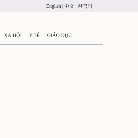
English |
中文 |
한국어
XÃ HỘI
Y TẾ
GIÁO DỤC
E MÁY
PHÁP LUẬT
 QUẢNG CÁO
ULTIMEDIA