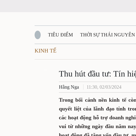
TIÊU ĐIỂM
THỜI SỰ THÁI NGUYÊN
KINH TẾ
QUỐC PHÒNG - AN NINH
BẠN ĐỌC
Đ
QUÊ HƯƠNG - ĐẤT NƯỚC
Zalo
QUỐC TẾ
Thu hút đầu tư: Tín hi
Hằng Nga
11:30, 02/03/2024
VĂN BẢN, CHÍNH SÁCH MỚI
VĂN NGH
Trong bối cảnh nền kinh tế còn
quyết liệt của lãnh đạo tỉnh tr
các hoạt động hỗ trợ doanh nghi
vui từ những ngày đầu năm nay
hoạt động đã tăng vốn đầu tư, 