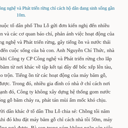
g nghệ và Phát triển rừng chỉ cách hộ dân đang sinh sống gần
10m.
huộc tổ dân phố Thu Lỗ gửi đơn kiến nghị đến nhiều
 và các cơ quan báo chí, phản ánh việc hoạt động của
 nghệ và Phát triển rừng, gây tiếng ồn và nước thải
 đến cuộc sống của bà con. Anh Nguyễn Chí Thức, nhà
 khi Công ty CP Công nghệ và Phát triển rừng cho lắp
ăm từ nơi khác về tập kết tại đây để bốc xếp lên tàu,
áo trộn. Tiếng ồn từ các hoạt động của máy băm gỗ,
ược. Trong đó, nhiều gia đình có nhà ở chỉ cách nơi
ạnh đó, Công ty không xây dựng hệ thống gom nước
ống gỗ băm chảy ra, phát tán mùi ẩm mốc khó chịu.
i dân khác ở tổ dân Thu Lỗ chia sẻ: Chồng tôi năm
g khi đó khu đặt máy băm gỗ chỉ cách nhà tôi 50m, máy
ẳng ngủ được. Bà con trong xóm không ngăn cản việc