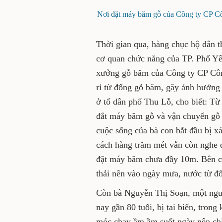
Nơi đặt máy băm gỗ của Công ty CP Côn
Thời gian qua, hàng chục hộ dân t
cơ quan chức năng của TP. Phổ Yên
xưởng gỗ băm của Công ty CP Công
rỉ từ đống gỗ băm, gây ảnh hưởng
ở tổ dân phố Thu Lỗ, cho biết: Từ
đắt máy băm gỗ và vận chuyển gỗ b
cuộc sống của bà con bắt đầu bị x
cách hàng trăm mét vẫn còn nghe đ
đặt máy băm chưa đầy 10m. Bên c
thải nên vào ngày mưa, nước từ đ
Còn bà Nguyễn Thị Soạn, một ngườ
nay gần 80 tuổi, bị tai biến, tron
móc chạy ầm ầm suốt ngày nên ch