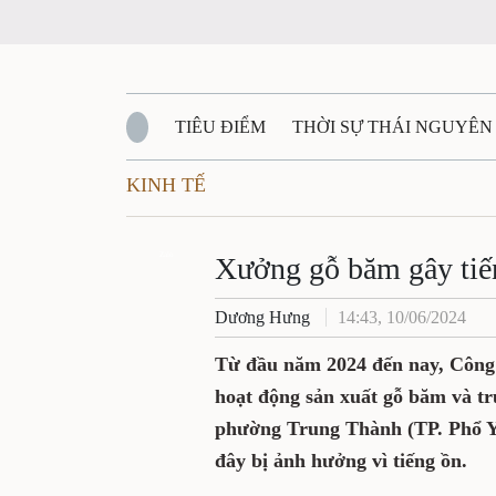
TIÊU ĐIỂM
THỜI SỰ THÁI NGUYÊN
KINH TẾ
QUỐC PHÒNG - AN NINH
BẠN ĐỌC
Đ
QUÊ HƯƠNG - ĐẤT NƯỚC
Zalo
QUỐC TẾ
Xưởng gỗ băm gây tiế
Dương Hưng
14:43, 10/06/2024
VĂN BẢN, CHÍNH SÁCH MỚI
VĂN NGH
Từ đầu năm 2024 đến nay, Công 
hoạt động sản xuất gỗ băm và tr
phường Trung Thành (TP. Phổ Yê
đây bị ảnh hưởng vì tiếng ồn.