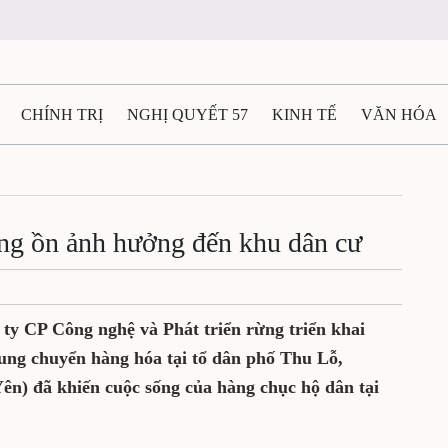
CHÍNH TRỊ
NGHỊ QUYẾT 57
KINH TẾ
VĂN HÓA
ẤT VÀ NGƯỜI THÁI NGUYÊN
GIAO THÔNG
Ô TÔ - X
TÀI NGUYÊN - MÔI TRƯỜNG
THỂ THAO
THÔNG TIN -
ng ồn ảnh hưởng đến khu dân cư
Ệ THÁI NGUYÊN
VIDEO
CÁC ĐỀ ÁN TRỌNG TÂM
M
ty CP Công nghệ và Phát triển rừng triển khai
ung chuyển hàng hóa tại tổ dân phố Thu Lỗ,
n) đã khiến cuộc sống của hàng chục hộ dân tại