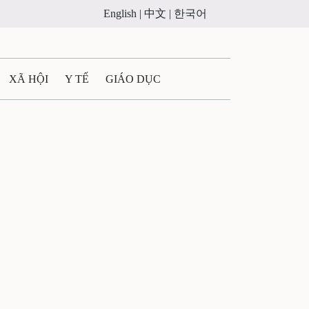
English |
中文 |
한국어
XÃ HỘI
Y TẾ
GIÁO DỤC
E MÁY
PHÁP LUẬT
 QUẢNG CÁO
ULTIMEDIA