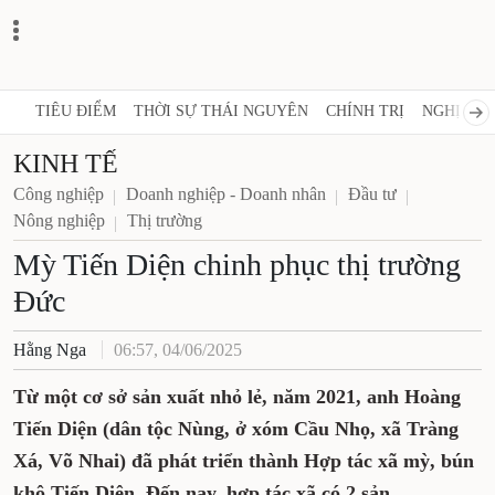
TIÊU ĐIỂM
THỜI SỰ THÁI NGUYÊN
CHÍNH TRỊ
NGHỊ QUY
KINH TẾ
Công nghiệp
Doanh nghiệp - Doanh nhân
Đầu tư
Nông nghiệp
Thị trường
Mỳ Tiến Diện chinh phục thị trường
Đức
Hằng Nga
06:57, 04/06/2025
Từ một cơ sở sản xuất nhỏ lẻ, năm 2021, anh Hoàng
Tiến Diện (dân tộc Nùng, ở xóm Cầu Nhọ, xã Tràng
Xá, Võ Nhai) đã phát triển thành Hợp tác xã mỳ, bún
khô Tiến Diện. Đến nay, hợp tác xã có 2 sản