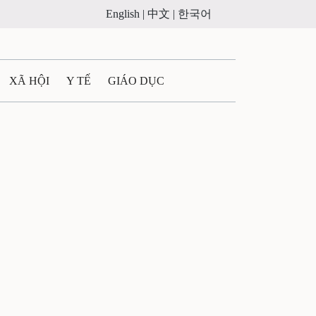
English |
中文 |
한국어
XÃ HỘI
Y TẾ
GIÁO DỤC
E MÁY
PHÁP LUẬT
 QUẢNG CÁO
ULTIMEDIA