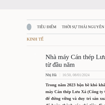
TIÊU ĐIỂM
THỜI SỰ THÁI NGUYÊN
KINH TẾ
QUỐC PHÒNG - AN NINH
BẠN ĐỌC
Đ
QUÊ HƯƠNG - ĐẤT NƯỚC
Zalo
QUỐC TẾ
Nhà máy Cán thép Lưu
từ đầu năm
VĂN BẢN, CHÍNH SÁCH MỚI
VĂN NGH
Nhị Hà
16:50, 08/01/2024
Trong năm 2023 bộn bề khó khăn
máy Cán thép Lưu Xá (Công ty 
để đứng vững và duy trì sản xu