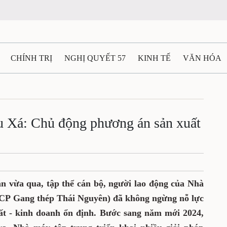
CHÍNH TRỊ
NGHỊ QUYẾT 57
KINH TẾ
VĂN HÓA
ẤT VÀ NGƯỜI THÁI NGUYÊN
GIAO THÔNG
Ô TÔ - X
TÀI NGUYÊN - MÔI TRƯỜNG
THỂ THAO
THÔNG TIN -
 Xá: Chủ động phương án sản xuất
Ệ THÁI NGUYÊN
VIDEO
CÁC ĐỀ ÁN TRỌNG TÂM
M
 vừa qua, tập thể cán bộ, người lao động của Nhà
CP Gang thép Thái Nguyên) đã không ngừng nỗ lực
ất - kinh doanh ổn định. Bước sang năm mới 2024,