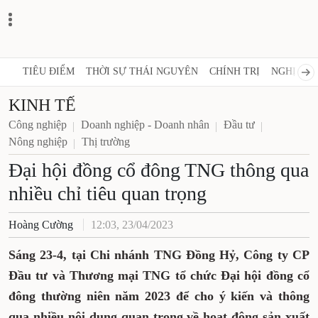
TIÊU ĐIỂM
THỜI SỰ THÁI NGUYÊN
CHÍNH TRỊ
NGHỊ QUY
KINH TẾ
Công nghiệp
Doanh nghiệp - Doanh nhân
Đầu tư
Nông nghiệp
Thị trường
Đại hội đồng cổ đông TNG thông qua
nhiều chỉ tiêu quan trọng
Hoàng Cường
12:03, 23/04/2023
Sáng 23-4, tại Chi nhánh TNG Đồng Hỷ, Công ty CP
Đầu tư và Thương mại TNG tổ chức Đại hội đồng cổ
đông thường niên năm 2023 để cho ý kiến và thông
qua nhiều nội dung quan trọng
về hoạt động sản xuất