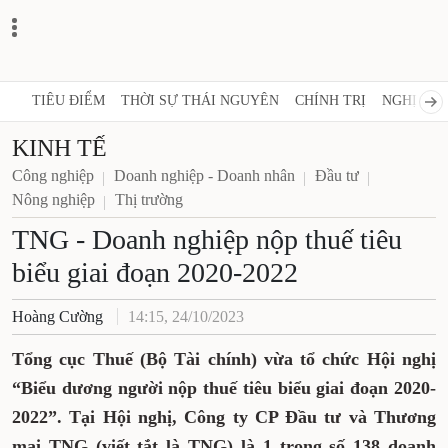
TIÊU ĐIỂM
THỜI SỰ THÁI NGUYÊN
CHÍNH TRỊ
NGHỊ QUY
KINH TẾ
Công nghiệp
Doanh nghiệp - Doanh nhân
Đầu tư
Nông nghiệp
Thị trường
TNG - Doanh nghiệp nộp thuế tiêu
biểu giai đoạn 2020-2022
Hoàng Cường
14:15, 24/10/2023
Tổng cục Thuế (Bộ Tài chính) vừa tổ chức Hội nghị
“Biểu dương người nộp thuế tiêu biểu giai đoạn 2020-
2022”. Tại Hội nghị, Công ty CP Đầu tư và Thương
mại TNG (viết tắt là TNG) là 1 trong số 138 doanh