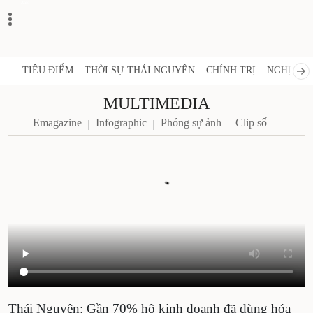
Zalo
TIÊU ĐIỂM
THỜI SỰ THÁI NGUYÊN
CHÍNH TRỊ
NGHỊ QUY
MULTIMEDIA
Emagazine
Infographic
Phóng sự ảnh
Clip số
Thái Nguyên: Gần 70% hộ kinh doanh đã dùng hóa