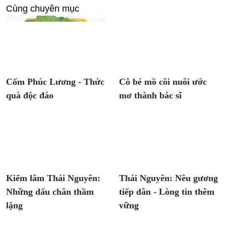
Cùng chuyên mục
Cốm Phúc Lương - Thức
Cô bé mồ côi nuôi ước
quà độc đáo
mơ thành bác sĩ
Kiểm lâm Thái Nguyên:
Thái Nguyên: Nêu gương
Những dấu chân thầm
tiếp dân - Lòng tin thêm
lặng
vững