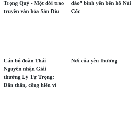
Trọng Quý - Một đời trao
đảo” bình yên bên hồ Núi
truyền văn hóa Sán Dìu
Cốc
Cán bộ đoàn Thái
Nơi của yêu thương
Nguyên nhận Giải
thưởng Lý Tự Trọng:
Dấn thân, cống hiến vì
cộng đồng
Báo và Phát thanh, Truyền hình Thái Nguyên điện
tử.