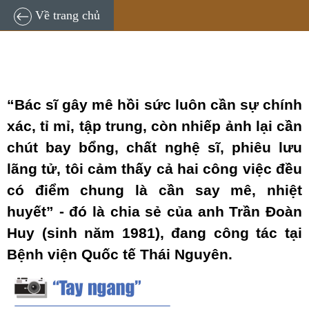
TNĐT
18:53, 28/04/2024
Về trang chủ
“Bác sĩ gây mê hồi sức luôn cần sự chính
xác, tỉ mỉ, tập trung, còn nhiếp ảnh lại cần
chút bay bổng, chất nghệ sĩ, phiêu lưu
lãng tử, tôi cảm thấy cả hai công việc đều
có điểm chung là cần say mê, nhiệt
huyết” - đó là chia sẻ của anh Trần Đoàn
Huy (sinh năm 1981), đang công tác tại
Bệnh viện Quốc tế Thái Nguyên.