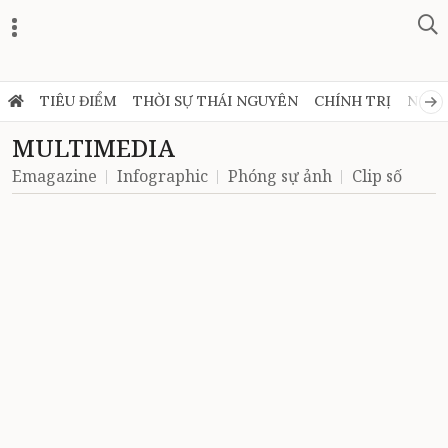
TIÊU ĐIỂM
THỜI SỰ THÁI NGUYÊN
CHÍNH TRỊ
NGHỊ
MULTIMEDIA
Emagazine
Infographic
Phóng sự ảnh
Clip số