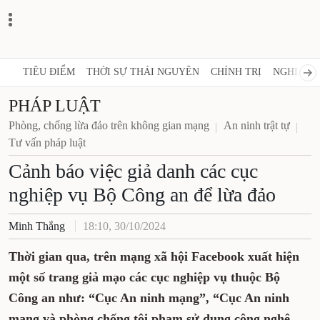
TIÊU ĐIỂM
THỜI SỰ THÁI NGUYÊN
CHÍNH TRỊ
NGHỊ QUY
PHÁP LUẬT
Phòng, chống lừa đảo trên không gian mạng
An ninh trật tự
Tư vấn pháp luật
Cảnh báo việc giả danh các cục
nghiệp vụ Bộ Công an để lừa đảo
Minh Thắng
18:10, 30/10/2024
Thời gian qua, trên mạng xã hội Facebook xuất hiện
một số trang giả mạo các cục nghiệp vụ thuộc Bộ
Công an như: “Cục An ninh mạng”, “Cục An ninh
mạng và phòng chống tội phạm sử dụng công nghệ