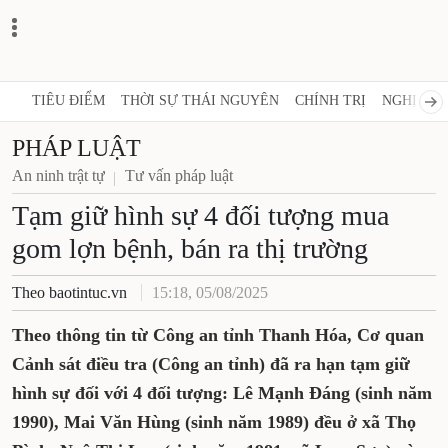
TIÊU ĐIỂM
THỜI SỰ THÁI NGUYÊN
CHÍNH TRỊ
NGHỊ QUY
PHÁP LUẬT
An ninh trật tự
Tư vấn pháp luật
Tạm giữ hình sự 4 đối tượng mua
gom lợn bệnh, bán ra thị trường
Theo baotintuc.vn
15:18, 05/08/2025
Theo thông tin từ Công an tỉnh Thanh Hóa, Cơ quan
Cảnh sát điều tra (Công an tỉnh) đã ra hạn tạm giữ
hình sự đối với 4 đối tượng: Lê Mạnh Đáng (sinh năm
1990), Mai Văn Hùng (sinh năm 1989) đều ở xã Thọ