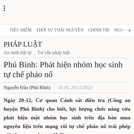
TIÊU ĐIỂM
THỜI SỰ THÁI NGUYÊN
CHÍNH TRỊ
NGHỊ QUY
PHÁP LUẬT
An ninh trật tự
Tư vấn pháp luật
Phú Bình: Phát hiện nhóm học sinh
tự chế pháo nổ
Nguyễn Đào (Phú Bình)
18:10, 20/12/2023
Ngày 20-12, Cơ quan Cảnh sát điều tra (Công an
huyện Phú Bình) cho biết, lực lượng chức năng vừa
phát hiện một nhóm học sinh trên địa bàn mua
nguyên liệu trên mạng rồi tự chế pháo nổ trái phép