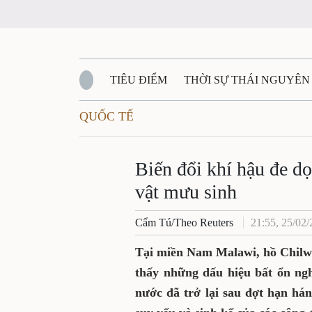
TIÊU ĐIỂM
THỜI SỰ THÁI NGUYÊN
QUỐC TẾ
QUỐC PHÒNG - AN NINH
BẠN ĐỌC
Đ
QUÊ HƯƠNG - ĐẤT NƯỚC
Zalo
QUỐC TẾ
Biến đổi khí hậu đe d
vật mưu sinh
VĂN BẢN, CHÍNH SÁCH MỚI
VĂN NGH
Cẩm Tú/Theo Reuters
21:55, 25/02
Tại miền Nam Malawi, hồ Chilwa
thấy những dấu hiệu bất ổn ngh
nước đã trở lại sau đợt hạn hán