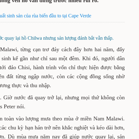
 đồng ven hồ vẫn đứng trước nhiều rủi ro.
ất sinh sản của rùa biển đầu to tại Cape Verde
 quay lại hồ Chilwa nhưng sản lượng đánh bắt vẫn thấp.
 Malawi, từng cạn trơ đáy cách đây hơn hai năm, đẩy
 sinh kế gần như chỉ sau một đêm. Khi đó, người dân
tới đảo Chisi, hành trình vốn chỉ thực hiện được bằng
nền đất từng ngập nước, còn các cộng đồng sống nhờ
ương thực và thu nhập.
. Giờ nước đã quay trở lại, nhưng mọi thứ không còn
 Peter nói.
oàn toàn vào lượng mưa theo mùa ở miền Nam Malawi.
các chu kỳ hạn hán trở nên khắc nghiệt và kéo dài hơn,
ơn. Dù mùa mưa năm nay đã giúp nước quay lại, sản