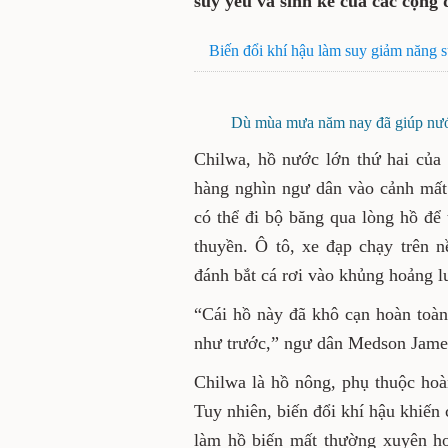
suy yếu và sinh kế của các cộng
Biến đổi khí hậu làm suy giảm năng su
Dù mùa mưa năm nay đã giúp nước
Chilwa, hồ nước lớn thứ hai của
hàng nghìn ngư dân vào cảnh mất
có thể đi bộ băng qua lòng hồ để 
thuyền. Ô tô, xe đạp chạy trên 
đánh bắt cá rơi vào khủng hoảng l
“Cái hồ này đã khô cạn hoàn toàn
như trước,” ngư dân Medson James
Chilwa là hồ nông, phụ thuộc h
Tuy nhiên, biến đổi khí hậu khiến 
làm hồ biến mất thường xuyên h