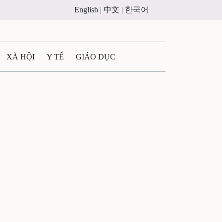
English |
中文 |
한국어
XÃ HỘI
Y TẾ
GIÁO DỤC
E MÁY
PHÁP LUẬT
 QUẢNG CÁO
ULTIMEDIA