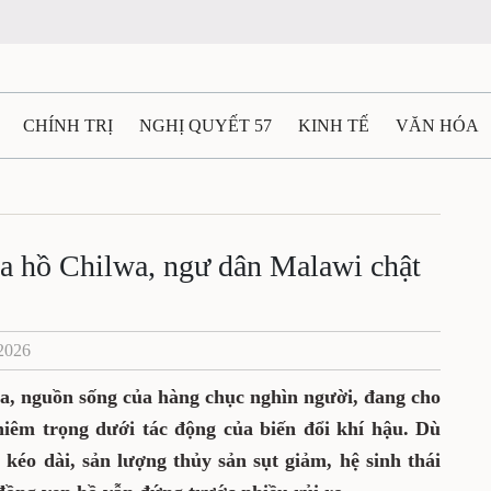
CHÍNH TRỊ
NGHỊ QUYẾT 57
KINH TẾ
VĂN HÓA
ẤT VÀ NGƯỜI THÁI NGUYÊN
GIAO THÔNG
Ô TÔ - X
TÀI NGUYÊN - MÔI TRƯỜNG
THỂ THAO
THÔNG TIN -
ọa hồ Chilwa, ngư dân Malawi chật
Ệ THÁI NGUYÊN
VIDEO
CÁC ĐỀ ÁN TRỌNG TÂM
M
/2026
, nguồn sống của hàng chục nghìn người, đang cho
iêm trọng dưới tác động của biến đổi khí hậu. Dù
 kéo dài, sản lượng thủy sản sụt giảm, hệ sinh thái