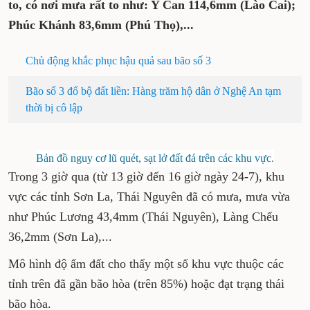
to, có nơi mưa rất to như: Y Can 114,6mm (Lào Cai);
Phúc Khánh 83,6mm (Phú Thọ),...
Chủ động khắc phục hậu quả sau bão số 3
Bão số 3 đổ bộ đất liền: Hàng trăm hộ dân ở Nghệ An tạm
thời bị cô lập
Bản đồ nguy cơ lũ quét, sạt lở đất đá trên các khu vực.
Trong 3 giờ qua (từ 13 giờ đến 16 giờ ngày 24-7), khu
vực các tỉnh Sơn La, Thái Nguyên đã có mưa, mưa vừa
như Phúc Lương 43,4mm (Thái Nguyên), Làng Chếu
36,2mm (Sơn La),...
Mô hình độ ẩm đất cho thấy một số khu vực thuộc các
tỉnh trên đã gần bão hòa (trên 85%) hoặc đạt trạng thái
bão hòa.