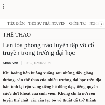
TIÊU ĐIỂM
THỜI SỰ THÁI NGUYÊN
CHÍNH TRỊ
NGHỊ QUY
THỂ THAO
Lan tỏa phong trào luyện tập võ cổ
truyền trong trường đại học
Minh Anh
10:32, 02/04/2025
Khi hoàng hôn buông xuống sau những dãy giảng
đường, sân thể thao của nhiều trường đại học trên địa
bàn tỉnh lại rộn vang tiếng hô dõng dạc, tiếng quyền
cước dứt khoát của sinh viên. Không chỉ là nơi rèn
luyện thể chất, các câu lạc bộ võ thuật đã trở thành