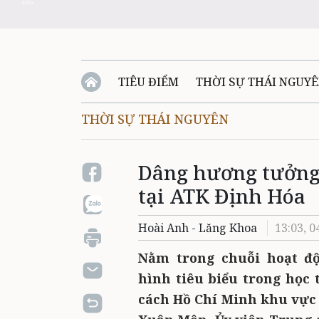
Zalo
TIÊU ĐIỂM
THỜI SỰ THÁI NGUY
THỜI SỰ THÁI NGUYÊN
QUỐC PHÒNG - AN NINH
BẠN ĐỌC
Đ
Dâng hương tưởng
QUÊ HƯƠNG - ĐẤT NƯỚC
QUỐC TẾ
Zalo
tại ATK Định Hóa
VĂN BẢN, CHÍNH SÁCH MỚI
VĂN NGH
Hoài Anh - Lăng Khoa
13:03, 0
Nằm trong chuỗi hoạt độ
hình tiêu biểu trong học 
cách Hồ Chí Minh khu vực 