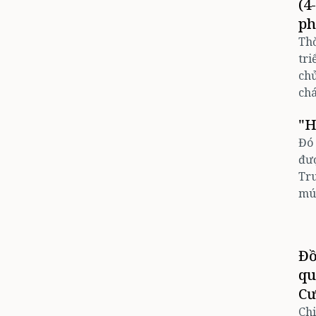
(4
ph
Thờ
tri
chủ
chá
"H
Đó 
đượ
Tru
múa
Đồ
qu
Cư
Chi