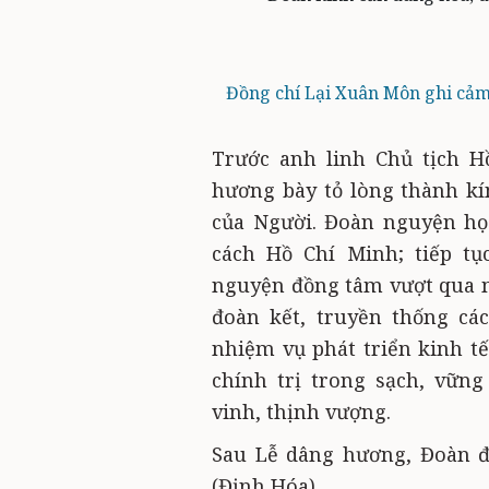
Đồng chí Lại Xuân Môn ghi cảm 
Trước anh linh Chủ tịch H
hương bày tỏ lòng thành kín
của Người. Đoàn nguyện họ
cách Hồ Chí Minh; tiếp tụ
nguyện đồng tâm vượt qua m
đoàn kết, truyền thống cá
nhiệm vụ phát triển kinh tế
chính trị trong sạch, vữn
vinh, thịnh vượng.
Sau Lễ dâng hương, Đoàn đ
(Định Hóa).