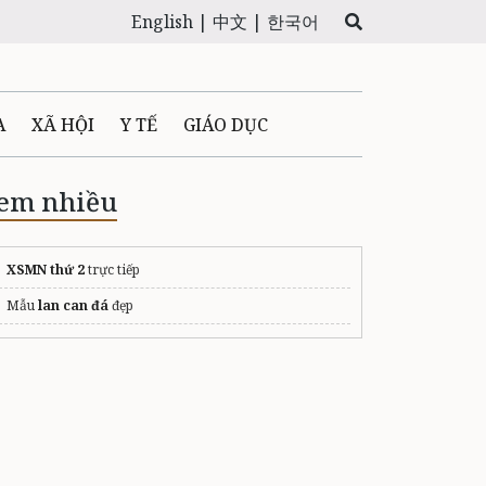
English |
中文 |
한국어
A
XÃ HỘI
Y TẾ
GIÁO DỤC
E MÁY
PHÁP LUẬT
em nhiều
 QUẢNG CÁO
XSMN thứ 2
trực tiếp
Mẫu
lan can đá
đẹp
LTIMEDIA