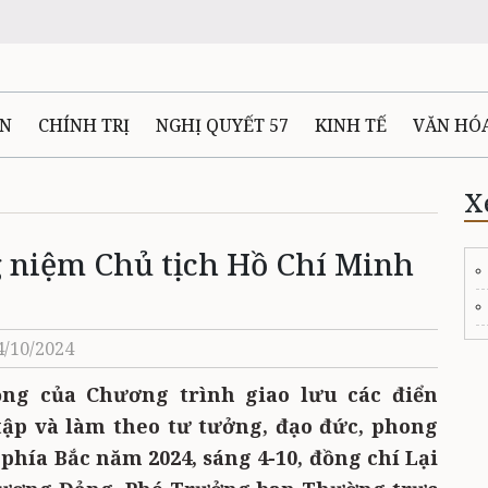
ÊN
CHÍNH TRỊ
NGHỊ QUYẾT 57
KINH TẾ
VĂN HÓ
ẤT VÀ NGƯỜI THÁI NGUYÊN
GIAO THÔNG
Ô TÔ - X
X
 niệm Chủ tịch Hồ Chí Minh
TÀI NGUYÊN - MÔI TRƯỜNG
THỂ THAO
THÔNG TIN -
Ệ THÁI NGUYÊN
VIDEO
CÁC ĐỀ ÁN TRỌNG TÂM
MU
4/10/2024
ng của Chương trình giao lưu các điển
tập và làm theo tư tưởng, đạo đức, phong
phía Bắc năm 2024, sáng 4-10, đồng chí Lại