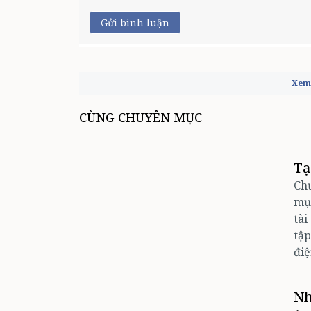
Gửi bình luận
Xem 
CÙNG CHUYÊN MỤC
Tạ
Chư
mục
tài
tập
điệ
Nh