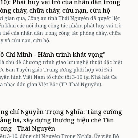
-10): Phát huy vai trò của nhân dân trong
òng cháy, chữa cháy, cứu nạn, cứu hộ
i gian qua, Công an tỉnh Thái Nguyên đã quyết liệt
ển khai các nội dung công tác nhằm phát huy vai trò
 thể của nhân dân trong công tác phòng cháy, chữa
y và cứu nạn, cứu hộ.
ồ Chí Minh - Hành trình khát vọng"
là chủ đề Chương trình giao lưu nghệ thuật đặc biệt
c Ban Tuyên giáo Trung ương phối hợp với Đài
yền hình Việt Nam tổ chức tối 3-10 tại Nhà hát Ca
 nhạc dân gian Việt Bắc (TP. Thái Nguyên).
ng chí Nguyễn Trọng Nghĩa: Tăng cường
ảng bá, xây dựng thương hiệu chè Tân
ơng - Thái Nguyên
ều 3-10, đồng chí Nguyễn Trọng Nghĩa, Ủy viên Bộ