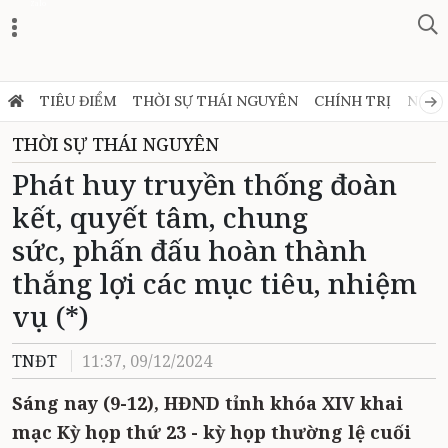
Zalo
TIÊU ĐIỂM
THỜI SỰ THÁI NGUYÊN
CHÍNH TRỊ
NGHỊ
THỜI SỰ THÁI NGUYÊN
Phát huy truyền thống đoàn
kết, quyết tâm, chung
sức, phấn đấu hoàn thành
thắng lợi các mục tiêu, nhiệm
vụ (*)
TNĐT
11:37, 09/12/2024
Sáng nay (9-12), HĐND tỉnh khóa XIV khai
mạc Kỳ họp thứ 23 - kỳ họp thường lệ cuối