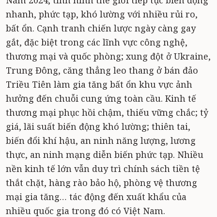
Năm 2024, tình hình thế giới tiếp tục biến động
nhanh, phức tạp, khó lường với nhiều rủi ro,
bất ổn. Cạnh tranh chiến lược ngày càng gay
gắt, đặc biệt trong các lĩnh vực công nghệ,
thương mại và quốc phòng; xung đột ở Ukraine,
Trung Đông, căng thẳng leo thang ở bán đảo
Triều Tiên làm gia tăng bất ổn khu vực ảnh
hưởng đến chuỗi cung ứng toàn cầu. Kinh tế
thương mại phục hồi chậm, thiếu vững chắc; tỷ
giá, lãi suất biến động khó lường; thiên tai,
biến đổi khí hậu, an ninh năng lượng, lương
thực, an ninh mạng diễn biến phức tạp. Nhiều
nền kinh tế lớn vẫn duy trì chính sách tiền tệ
thắt chặt, hàng rào bảo hộ, phòng vệ thương
mại gia tăng… tác động đến xuất khẩu của
nhiều quốc gia trong đó có Việt Nam.