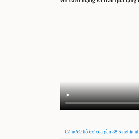
với cách mạng và trao quà tặng 
Cả nước hỗ trợ xóa gần 88,5 nghìn nh