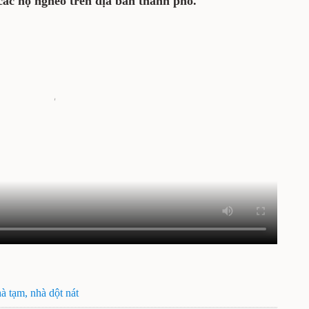
các hộ nghèo trên địa bàn thành phố.
à tạm, nhà dột nát