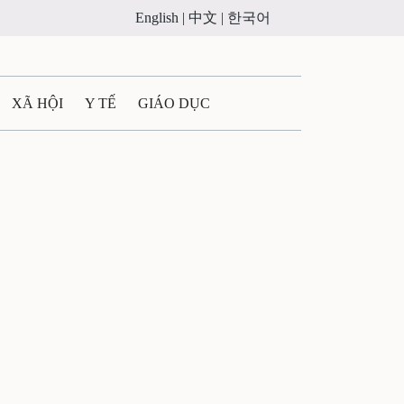
English |
中文 |
한국어
XÃ HỘI
Y TẾ
GIÁO DỤC
E MÁY
PHÁP LUẬT
 QUẢNG CÁO
ULTIMEDIA