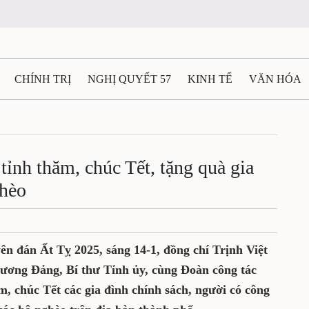
CHÍNH TRỊ
NGHỊ QUYẾT 57
KINH TẾ
VĂN HÓA
ẤT VÀ NGƯỜI THÁI NGUYÊN
GIAO THÔNG
Ô TÔ - X
TÀI NGUYÊN - MÔI TRƯỜNG
THỂ THAO
THÔNG TIN -
tỉnh thăm, chúc Tết, tặng quà gia
ghèo
Ệ THÁI NGUYÊN
VIDEO
CÁC ĐỀ ÁN TRỌNG TÂM
M
n đán Ất Tỵ 2025, sáng 14-1, đồng chí Trịnh Việt
ương Đảng, Bí thư Tỉnh ủy, cùng Đoàn công tác
m, chúc Tết các gia đình chính sách, người có công