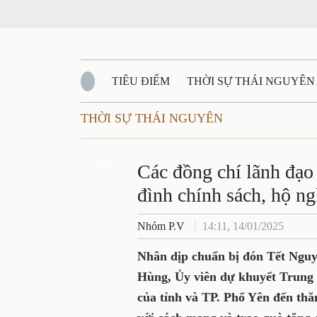
TIÊU ĐIỂM
THỜI SỰ THÁI NGUYÊN
THỜI SỰ THÁI NGUYÊN
QUỐC PHÒNG - AN NINH
BẠN ĐỌC
Đ
QUÊ HƯƠNG - ĐẤT NƯỚC
Zalo
QUỐC TẾ
Các đồng chí lãnh đạo 
đình chính sách, hộ n
VĂN BẢN, CHÍNH SÁCH MỚI
VĂN NGH
Nhóm P.V
14:11, 14/01/2025
Nhân dịp chuẩn bị đón Tết Nguyê
Hùng, Ủy viên dự khuyết Trung 
của tỉnh và TP. Phổ Yên đến thă