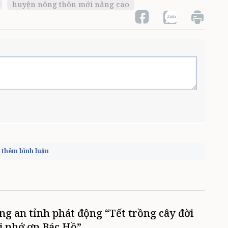
huyện nông thôn mới nâng cao
thêm bình luận
ng an tỉnh phát động “Tết trồng cây đời
i nhớ ơn Bác Hồ”