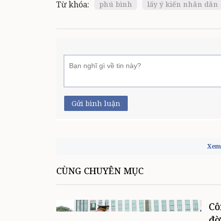
Từ khóa:
phú bình
lấy ý kiến nhân dân
Gửi bình luận
Xem 
CÙNG CHUYÊN MỤC
Cô
đờ