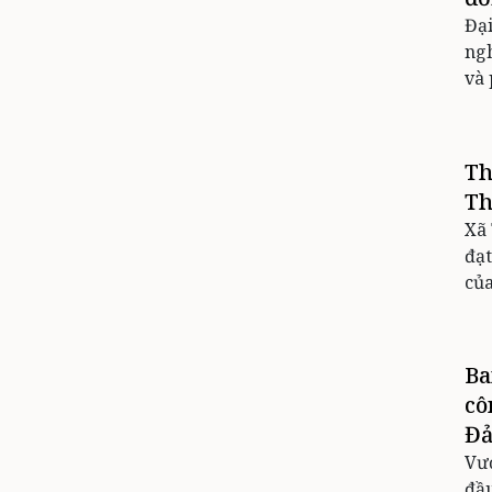
Đại
ngh
và 
Th
Th
Xã
đạt
của
Ba
cô
Đả
Vượ
đầu