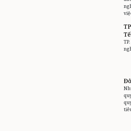
ng
việ
TP
Tế
TP.
ngh
Đô
Nhữ
quy
quy
tiê