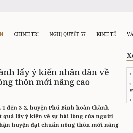
ÊN
CHÍNH TRỊ
NGHỊ QUYẾT 57
KINH TẾ
V
X
ành lấy ý kiến nhân dân về
ông thôn mới nâng cao
m
4-1 đến 3-2, huyện Phú Bình hoàn thành
t quả lấy ý kiến về sự hài lòng của người
 nhận huyện đạt chuẩn nông thôn mới nâng