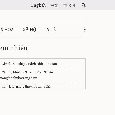
English |
中文 |
한국어
ĂN HÓA
XÃ HỘI
Y TẾ
em nhiều
Giới thiệu
tole pu cách nhiệt
an toàn
Căn hộ Mường Thanh Viễn Triều
uongthanhnhatrang.com
Làm
bàn nâng
thủy lực dùng điện
Dịch vụ vệ sinh công nghiệp tại huế
Sơn chống thấm sira
Nhà cung cấp
giày bảo hộ jogger