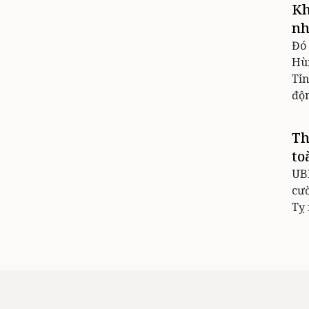
Kh
nh
Đó 
Hùn
Tỉn
độn
Th
to
UBN
cư
Tỵ 