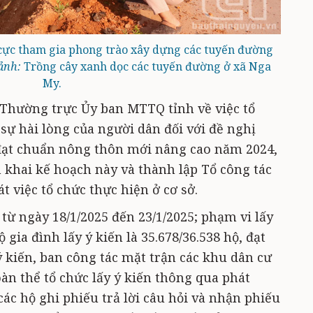
cực tham gia phong trào xây dựng các tuyến đường
ảnh:
Trồng cây xanh dọc các tuyến đường ở xã Nga
My.
Thường trực Ủy ban MTTQ tỉnh về việc tổ
 sự hài lòng của người dân đối với đề nghị
ạt chuẩn nông thôn mới nâng cao năm 2024,
khai kế hoạch này và thành lập Tổ công tác
t việc tổ chức thực hiện ở cơ sở.
 từ ngày 18/1/2025 đến 23/1/2025; phạm vi lấy
ộ gia đình lấy ý kiến là 35.678/36.538 hộ, đạt
ý kiến, ban công tác mặt trận các khu dân cư
oàn thể tổ chức lấy ý kiến thông qua phát
các hộ ghi phiếu trả lời câu hỏi và nhận phiếu