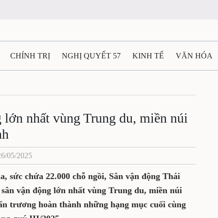
CHÍNH TRỊ
NGHỊ QUYẾT 57
KINH TẾ
VĂN HÓA
ẤT VÀ NGƯỜI THÁI NGUYÊN
GIAO THÔNG
Ô TÔ - X
TÀI NGUYÊN - MÔI TRƯỜNG
THỂ THAO
THÔNG TIN -
 lớn nhất vùng Trung du, miền núi
nh
Ệ THÁI NGUYÊN
VIDEO
CÁC ĐỀ ÁN TRỌNG TÂM
M
26/05/2025
ha, sức chứa 22.000 chỗ ngồi, Sân vận động Thái
 sân vận động lớn nhất vùng Trung du, miền núi
hẩn trương hoàn thành những hạng mục cuối cùng