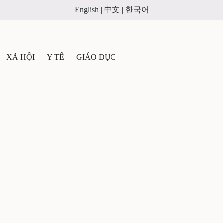
English |
中文 |
한국어
XÃ HỘI
Y TẾ
GIÁO DỤC
E MÁY
PHÁP LUẬT
 QUẢNG CÁO
ULTIMEDIA