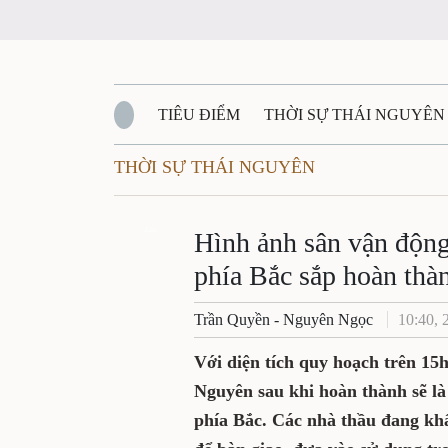
TIÊU ĐIỂM
THỜI SỰ THÁI NGUYÊN
THỜI SỰ THÁI NGUYÊN
QUỐC PHÒNG - AN NINH
BẠN ĐỌC
Đ
QUÊ HƯƠNG - ĐẤT NƯỚC
Zalo
QUỐC TẾ
Hình ảnh sân vận động
phía Bắc sắp hoàn thà
VĂN BẢN, CHÍNH SÁCH MỚI
VĂN NGH
Trần Quyền - Nguyên Ngọc
10:40, 
Với diện tích quy hoạch trên 15
Nguyên sau khi hoàn thành sẽ là
phía Bắc. Các nhà thầu đang k