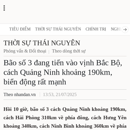
TIÊU ĐIỂM
THỜI SỰ THÁI NGUYÊN
CHÍNH TRỊ
NGHỊ QUY
THỜI SỰ THÁI NGUYÊN
Phỏng vấn & Đối thoại
Theo dòng thời sự
Bão số 3 đang tiến vào vịnh Bắc Bộ,
cách Quảng Ninh khoảng 190km,
biển động rất mạnh
Theo nhandan.vn
13:53, 21/07/2025
Hồi 10 giờ, bão số 3 cách Quảng Ninh khoảng 190km,
cách Hải Phòng 310km về phía đông, cách Hưng Yên
khoảng 340km, cách Ninh Bình khoảng 360km về phía