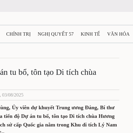
CHÍNH TRỊ
NGHỊ QUYẾT 57
KINH TẾ
VĂN HÓA
ẤT VÀ NGƯỜI THÁI NGUYÊN
GIAO THÔNG
Ô TÔ - X
TÀI NGUYÊN - MÔI TRƯỜNG
THỂ THAO
THÔNG TIN -
n tu bổ, tôn tạo Di tích chùa
Ệ THÁI NGUYÊN
VIDEO
CÁC ĐỀ ÁN TRỌNG TÂM
M
, 03/08/2025
 Hùng, Ủy viên dự khuyết Trung ương Đảng, Bí thư
a tiến độ Dự án tu bổ, tôn tạo Di tích chùa Hương
lịch sử cấp Quốc gia nằm trong Khu di tích Lý Nam