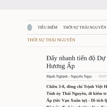
TIÊU ĐIỂM
THỜI SỰ THÁI NGUYÊN
THỜI SỰ THÁI NGUYÊN
QUỐC PHÒNG - AN NINH
BẠN ĐỌC
Đ
QUÊ HƯƠNG - ĐẤT NƯỚC
Zalo
QUỐC TẾ
Đẩy nhanh tiến độ Dự á
Hương Ấp
VĂN BẢN, CHÍNH SÁCH MỚI
VĂN NGH
Mạnh Nghịnh - Nguyên Ngọc
19:07
Chiều 3-8, đồng chí Trịnh Việt
Tỉnh ủy Thái Nguyên, đi kiểm tr
Ấp (tức Vạn Xuân tự) - Di tích 