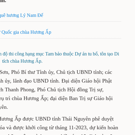
ân.
n quê hương Lý Nam Đế
sử Quốc gia chùa Hương Ấp
ến độ thi công hạng mục Tam bảo thuộc Dự án tu bổ, tôn tạo Di
tích chùa Hương Ấp.
ơn, Phó Bí thư Tỉnh ủy, Chủ tịch UBND tỉnh; các
h ủy, lãnh đạo UBND tỉnh. Đại diện Giáo hội Phật
h Thanh Phong, Phó Chủ tịch Hội đồng Trị sự,
rụ trì chùa Hương Ấp; đại diện Ban Trị sự Giáo hội
yên.
ùa Hương Ấp được UBND tỉnh Thái Nguyên phê duyệt
óa và được khởi công từ tháng 11-2023, dự kiến hoàn