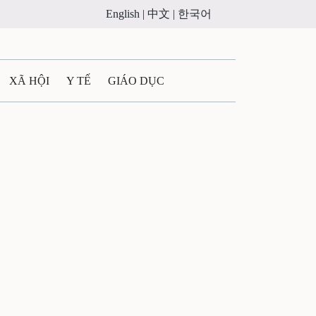
English |
中文 |
한국어
XÃ HỘI
Y TẾ
GIÁO DỤC
E MÁY
PHÁP LUẬT
 QUẢNG CÁO
ULTIMEDIA