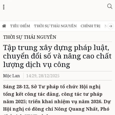
Zalo
TIÊU ĐIỂM
THỜI SỰ THÁI NGUYÊN
CHÍNH TRỊ
NGHỊ
THỜI SỰ THÁI NGUYÊN
Tập trung xây dựng pháp luật,
chuyển đổi số và nâng cao chất
lượng dịch vụ công
Mộc Lan
14:29, 28/12/2025
Sáng 28-12, Sở Tư pháp tổ chức Hội nghị
tổng kết công tác đảng, công tác tư pháp
năm 2025; triển khai nhiệm vụ năm 2026. Dự
Hội nghị có đồng chí Nông Quang Nhất, Phó