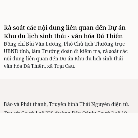
Rà soát các nội dung liên quan đến Dự án
Khu du lịch sinh thái - văn hóa Đá Thiên
Đồng chí Bùi Văn Lương, Phó Chủ tịch Thường trực
UBND tỉnh, làm Trưởng đoàn đi kiểm tra, rà soát các
nội dung liên quan đến Dự án Khu du lịch sinh thái -
văn hóa Đá Thiên, xã Trại Cau.
Báo và Phát thanh, Truyền hình Thái Nguyên điện tử.
Trụ sở: Cơ sở 1 số 226 đường Bến Oánh; Cơ sở 2 số 19
phố Nhị Quý, phường Phan Đình Phùng, tỉnh Thái
Nguyên
Giấy phép hoạt động báo chí điện tử số: 431/GP-BTTTT