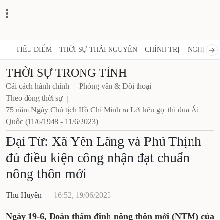
TIÊU ĐIỂM
THỜI SỰ THÁI NGUYÊN
CHÍNH TRỊ
NGHỊ QUY
THỜI SỰ TRONG TỈNH
Cải cách hành chính
Phỏng vấn & Đối thoại
Theo dòng thời sự
75 năm Ngày Chủ tịch Hồ Chí Minh ra Lời kêu gọi thi đua Ái
Quốc (11/6/1948 - 11/6/2023)
Đại Từ: Xã Yên Lãng và Phú Thịnh
đủ điều kiện công nhận đạt chuẩn
nông thôn mới
Thu Huyền
16:52, 19/06/2023
Ngày 19-6, Đoàn thẩm định nông thôn mới (NTM) của