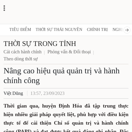
TIÊU ĐIỂM
THỜI SỰ THÁI NGUYÊN
CHÍNH TRỊ
NGHỊ QUY
THỜI SỰ TRONG TỈNH
Cải cách hành chính
Phỏng vấn & Đối thoại
Theo dòng thời sự
Nâng cao hiệu quả quản trị và hành
chính công
Việt Dũng
13:57, 23/09/2023
Thời gian qua, huyện Định Hóa đã tập trung thực
hiện nhiều giải pháp quyết liệt, phù hợp với điều kiện
thực tế để cải thiện Chỉ số quản trị và hành chính
công (PAPI) và đạt được kết quả đáng ghi nhận. Đặc