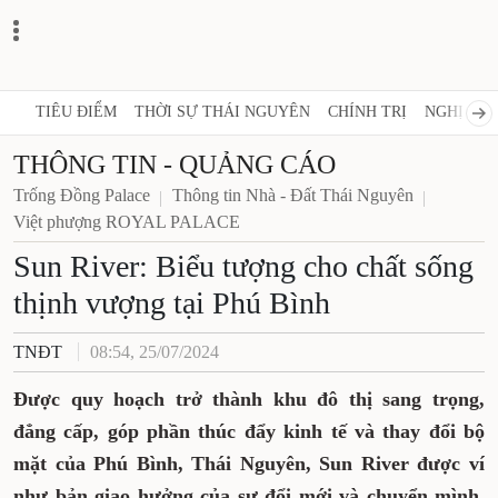
TIÊU ĐIỂM
THỜI SỰ THÁI NGUYÊN
CHÍNH TRỊ
NGHỊ QUY
THÔNG TIN - QUẢNG CÁO
Trống Đồng Palace
Thông tin Nhà - Đất Thái Nguyên
Việt phượng ROYAL PALACE
Sun River: Biểu tượng cho chất sống
thịnh vượng tại Phú Bình
TNĐT
08:54, 25/07/2024
Được quy hoạch trở thành khu đô thị sang trọng,
đẳng cấp, góp phần thúc đẩy kinh tế và thay đổi bộ
mặt của Phú Bình, Thái Nguyên, Sun River được ví
như bản giao hưởng của sự đổi mới và chuyển mình.