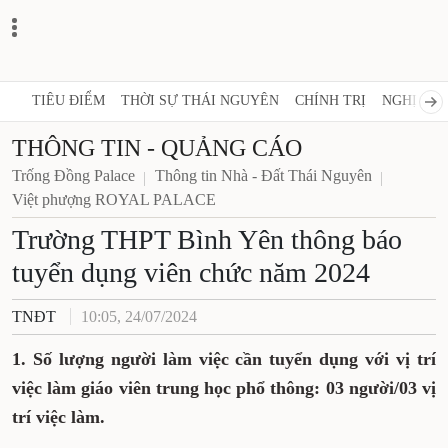
TIÊU ĐIỂM
THỜI SỰ THÁI NGUYÊN
CHÍNH TRỊ
NGHỊ QUY
THÔNG TIN - QUẢNG CÁO
Trống Đồng Palace
Thông tin Nhà - Đất Thái Nguyên
Việt phượng ROYAL PALACE
Trường THPT Bình Yên thông báo
tuyển dụng viên chức năm 2024
TNĐT
10:05, 24/07/2024
1. Số lượng người làm việc cần tuyển dụng với vị trí
việc làm giáo viên trung học phổ thông: 03 người/03 vị
trí việc làm.