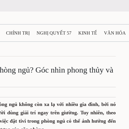
CHÍNH TRỊ
NGHỊ QUYẾT 57
KINH TẾ
VĂN HÓA
ẤT VÀ NGƯỜI THÁI NGUYÊN
GIAO THÔNG
Ô TÔ - X
TÀI NGUYÊN - MÔI TRƯỜNG
THỂ THAO
THÔNG TIN -
 phòng ngủ? Góc nhìn phong thủy và
Ệ THÁI NGUYÊN
VIDEO
CÁC ĐỀ ÁN TRỌNG TÂM
M
hòng ngủ không còn xa lạ với nhiều gia đình, bởi nó
ười dùng giải trí ngay trên giường. Tuy nhiên, theo
 việc đặt tivi trong phòng ngủ có thể ảnh hưởng đến