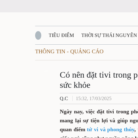
TIÊU ĐIỂM
THỜI SỰ THÁI NGUYÊN
THÔNG TIN - QUẢNG CÁO
QUỐC PHÒNG - AN NINH
BẠN ĐỌC
Đ
QUÊ HƯƠNG - ĐẤT NƯỚC
Zalo
QUỐC TẾ
Có nên đặt tivi trong
sức khỏe
VĂN BẢN, CHÍNH SÁCH MỚI
VĂN NGH
Q.C
15:32, 17/03/2025
Ngày nay, việc đặt tivi trong p
mang lại sự tiện lợi và giúp ng
quan điểm
tử vi và phong thủy
,