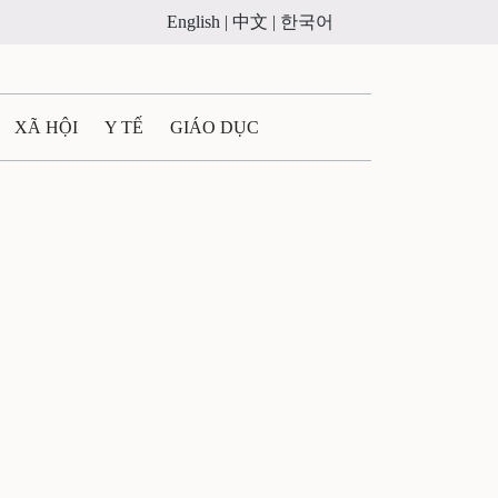
English |
中文 |
한국어
XÃ HỘI
Y TẾ
GIÁO DỤC
E MÁY
PHÁP LUẬT
 QUẢNG CÁO
ULTIMEDIA