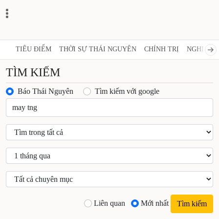
TIÊU ĐIỂM
THỜI SỰ THÁI NGUYÊN
CHÍNH TRỊ
NGHỊ QUY
TÌM KIẾM
Báo Thái Nguyên
Tìm kiếm với google
Liên quan
Mới nhất
Tìm kiếm