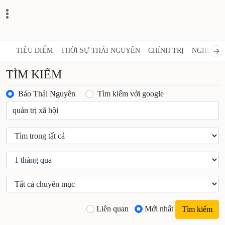
TIÊU ĐIỂM
THỜI SỰ THÁI NGUYÊN
CHÍNH TRỊ
NGHỊ QUY
TÌM KIẾM
Báo Thái Nguyên
Tìm kiếm với google
Liên quan
Mới nhất
Tìm kiếm