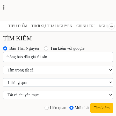
TIÊU ĐIỂM
THỜI SỰ THÁI NGUYÊN
CHÍNH TRỊ
NGHỊ QUY
TÌM KIẾM
Báo Thái Nguyên
Tìm kiếm với google
Liên quan
Mới nhất
Tìm kiếm