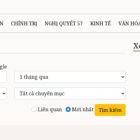
ÊN
CHÍNH TRỊ
NGHỊ QUYẾT 57
KINH TẾ
VĂN HÓ
ẤT VÀ NGƯỜI THÁI NGUYÊN
GIAO THÔNG
Ô TÔ - X
X
TÀI NGUYÊN - MÔI TRƯỜNG
THỂ THAO
THÔNG TIN -
gle
Ệ THÁI NGUYÊN
VIDEO
CÁC ĐỀ ÁN TRỌNG TÂM
MU
Liên quan
Mới nhất
Tìm kiếm