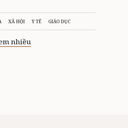
A
XÃ HỘI
Y TẾ
GIÁO DỤC
E MÁY
PHÁP LUẬT
em nhiều
 QUẢNG CÁO
LTIMEDIA