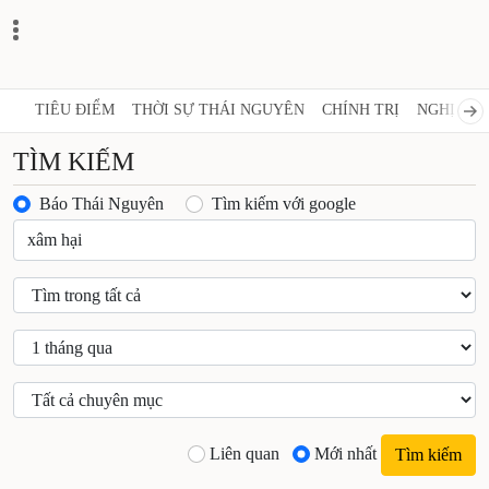
TIÊU ĐIỂM
THỜI SỰ THÁI NGUYÊN
CHÍNH TRỊ
NGHỊ QUY
TÌM KIẾM
Báo Thái Nguyên
Tìm kiếm với google
Liên quan
Mới nhất
Tìm kiếm