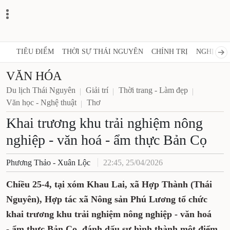
TIÊU ĐIỂM
THỜI SỰ THÁI NGUYÊN
CHÍNH TRỊ
NGHỊ QUY
VĂN HÓA
Du lịch Thái Nguyên
Giải trí
Thời trang - Làm đẹp
Văn học - Nghệ thuật
Thơ
Khai trương khu trải nghiệm nông
nghiệp - văn hoá - ẩm thực Bản Cọ
Phương Thảo - Xuân Lộc
22:45, 25/04/2026
Chiều 25-4, tại xóm Khau Lai, xã Hợp Thành (Thái
Nguyên), Hợp tác xã Nông sản Phú Lương tổ chức
khai trương khu trải nghiệm nông nghiệp - văn hoá
- ẩm thực Bản Cọ, đánh dấu sự hình thành một điểm