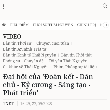
Zalo
TIÊU ĐIỂM
THỜI SỰ THÁI NGUYÊN
CHÍNH TRỊ
NGHỊ
VIDEO
Bản tin Thời sự
Chuyện cuối tuần
Bản tin An ninh Trật tự
Bản tin Kinh tế Thái Nguyên
Bản tin Thời tiết
Phóng sự - Chuyên đề
Tôi yêu Thái Nguyên
Ca khúc về Thái Nguyên
Phim, Phóng sự tài liệu
Đại hội của 'Đoàn kết - Dân
chủ - Kỷ cương - Sáng tạo -
Phát triển'
TNĐT
16:29, 22/09/2025