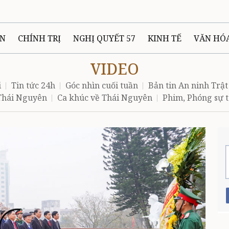
ÊN
CHÍNH TRỊ
NGHỊ QUYẾT 57
KINH TẾ
VĂN HÓ
VIDEO
ẤT VÀ NGƯỜI THÁI NGUYÊN
GIAO THÔNG
Ô TÔ - X
i
Tin tức 24h
Góc nhìn cuối tuần
Bản tin An ninh Trật
 Thái Nguyên
Ca khúc về Thái Nguyên
Phim, Phóng sự t
TÀI NGUYÊN - MÔI TRƯỜNG
THỂ THAO
THÔNG TIN -
Ệ THÁI NGUYÊN
VIDEO
CÁC ĐỀ ÁN TRỌNG TÂM
MU