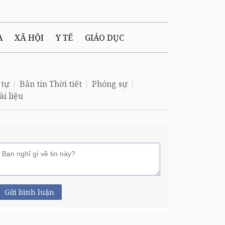
A
XÃ HỘI
Y TẾ
GIÁO DỤC
E MÁY
PHÁP LUẬT
 tự
Bản tin Thời tiết
Phóng sự
ài liệu
 QUẢNG CÁO
LTIMEDIA
Gửi bình luận