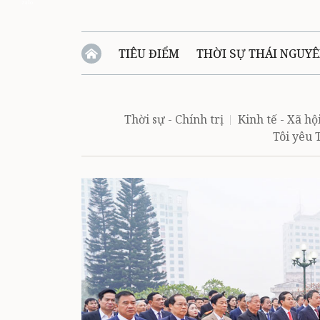
Zalo
TIÊU ĐIỂM
THỜI SỰ THÁI NGUY
QUỐC PHÒNG - AN NINH
BẠN ĐỌC
Đ
Thời sự - Chính trị
Kinh tế - Xã hộ
Tôi yêu
QUÊ HƯƠNG - ĐẤT NƯỚC
QUỐC TẾ
VĂN BẢN, CHÍNH SÁCH MỚI
VĂN NGH